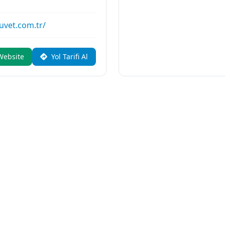
uvet.com.tr/
Website
Yol Tarifi Al