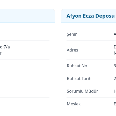
Afyon Ecza Deposu
Şehir
A
o:7/a
D
Adres
r
N
Ruhsat No
3
Ruhsat Tarihi
2
Sorumlu Müdür
H
Meslek
E