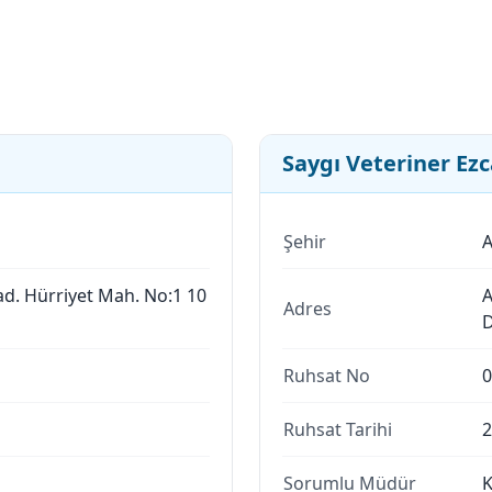
Saygı Veteriner Ez
Şehir
A
ad. Hürriyet Mah. No:1 10
A
Adres
D
Ruhsat No
0
Ruhsat Tarihi
2
Sorumlu Müdür
K