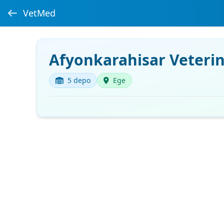
VetMed
Afyonkarahisar Veterin
5 depo
Ege