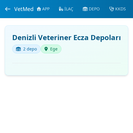
VetMed
APP
İLAÇ
DEPO
KKDS
Denizli Veteriner Ecza Depoları
2 depo
Ege