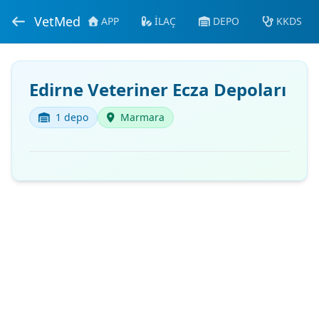
VetMed
APP
İLAÇ
DEPO
KKDS
Edirne Veteriner Ecza Depoları
1 depo
Marmara