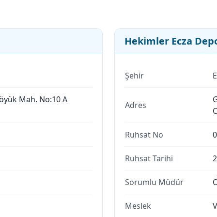
Hekimler Ecza Dep
Şehir
E
höyük Mah. No:10 A
G
Adres
O
Ruhsat No
0
Ruhsat Tarihi
2
Sorumlu Müdür
Ö
Meslek
V