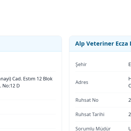
Alp Veteriner Ecza
Şehir
E
nayi) Cad. Estım 12 Blok
H
Adres
h. No:12 D
O
Ruhsat No
2
Ruhsat Tarihi
2
Sorumlu Müdür
U