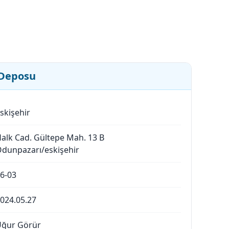
 Deposu
skişehir
alk Cad. Gültepe Mah. 13 B
dunpazarı/eskişehir
6-03
024.05.27
ğur Görür