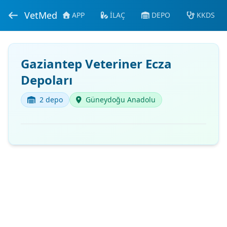
VetMed
APP
İLAÇ
DEPO
KKDS
Gaziantep Veteriner Ecza
Depoları
2 depo
Güneydoğu Anadolu