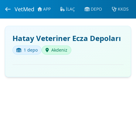
VetMed
APP
İLAÇ
DEPO
KKDS
Hatay Veteriner Ecza Depoları
1 depo
Akdeniz