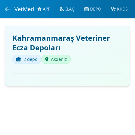
VetMed
APP
İLAÇ
DEPO
KKDS
Kahramanmaraş Veteriner
Ecza Depoları
2 depo
Akdeniz