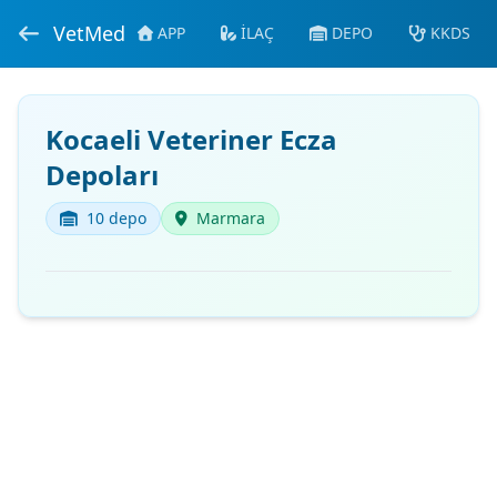
VetMed
APP
İLAÇ
DEPO
KKDS
Kocaeli Veteriner Ecza
Depoları
10 depo
Marmara