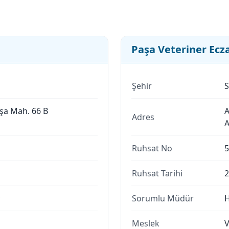
Paşa Veteriner Ecz
Şehir
S
şa Mah. 66 B
A
Adres
A
Ruhsat No
5
Ruhsat Tarihi
2
Sorumlu Müdür
H
Meslek
V