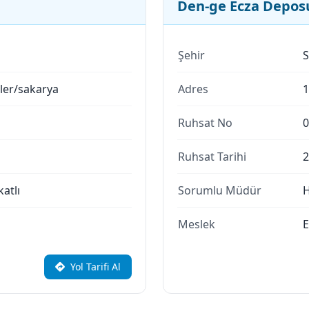
Den-ge Ecza Depos
Şehir
S
ler/sakarya
Adres
1
Ruhsat No
0
Ruhsat Tarihi
2
atlı
Sorumlu Müdür
H
Meslek
E
Yol Tarifi Al