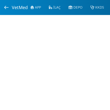
VetMed
APP
İLAÇ
DEPO
KKDS