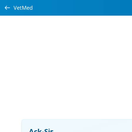
VetMed
Ack-Sis