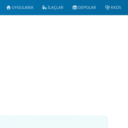
UYGULAMA
İLAÇLAR
DEPOLAR
KKDS