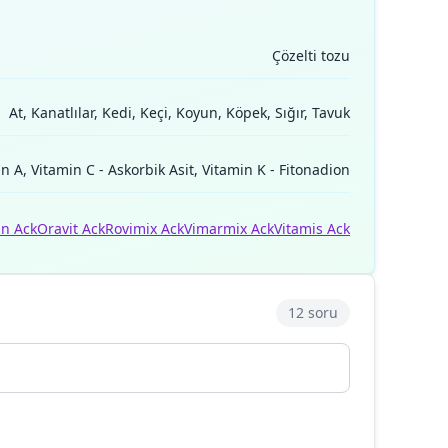
Çözelti tozu
At, Kanatlılar, Kedi, Keçi, Koyun, Köpek, Sığır, Tavuk
n A, Vitamin C - Askorbik Asit, Vitamin K - Fitonadion
in Ack
Oravit Ack
Rovimix Ack
Vimarmix Ack
Vitamis Ack
12 soru