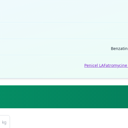
Benzatin 
Penicel LA
Fatromycine
kg