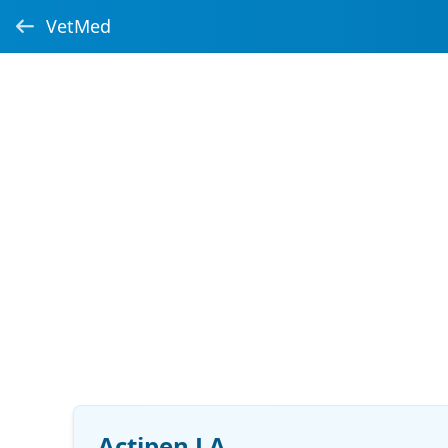
VetMed
Actipen LA