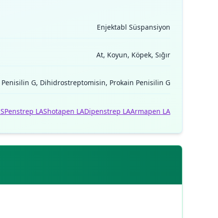
Enjektabl Süspansiyon
At, Koyun, Köpek, Sığır
Penisilin G, Dihidrostreptomisin, Prokain Penisilin G
 S
Penstrep LA
Shotapen LA
Dipenstrep LA
Armapen LA