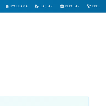
UYGULAMA
İLAÇLAR
DEPOLAR
KKDS