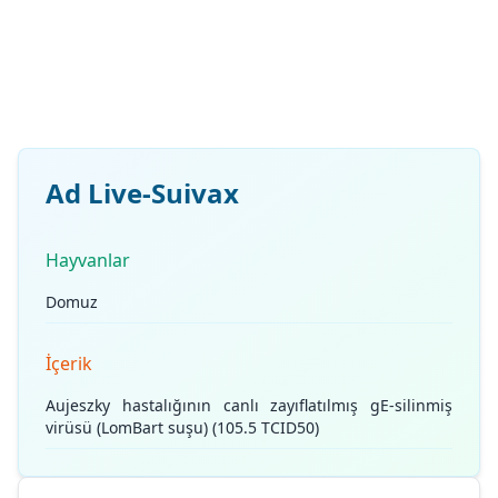
Ad Live-Suivax
Hayvanlar
Domuz
İçerik
Aujeszky hastalığının canlı zayıflatılmış gE-silinmiş
virüsü (LomBart suşu) (105.5 TCID50)