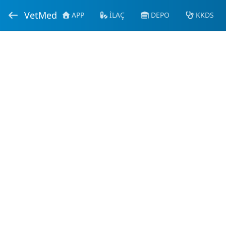
VetMed
APP
İLAÇ
DEPO
KKDS