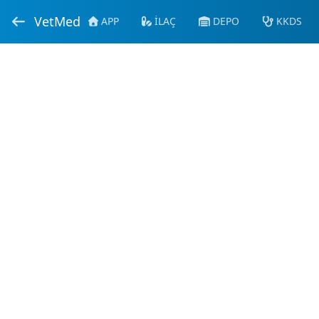
VetMed
APP
İLAÇ
DEPO
KKDS