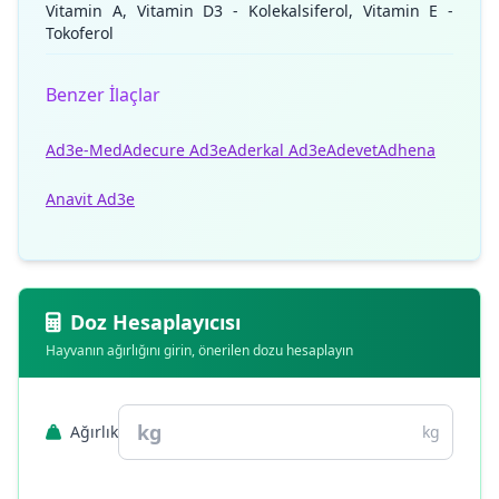
Vitamin A, Vitamin D3 - Kolekalsiferol, Vitamin E -
Tokoferol
Benzer İlaçlar
Ad3e-Med
Adecure Ad3e
Aderkal Ad3e
Adevet
Adhena
Anavit Ad3e
Doz Hesaplayıcısı
Hayvanın ağırlığını girin, önerilen dozu hesaplayın
Ağırlık
kg