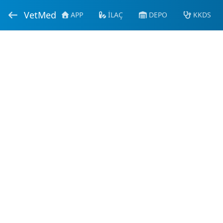
VetMed
APP
İLAÇ
DEPO
KKDS