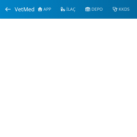
VetMed
APP
İLAÇ
DEPO
KKDS