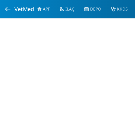
VetMed
APP
İLAÇ
DEPO
KKDS