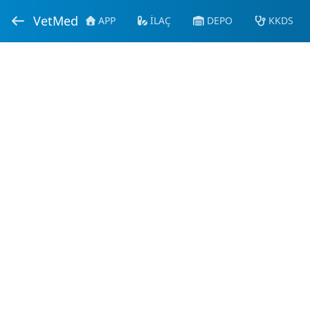
VetMed
APP
İLAÇ
DEPO
KKDS