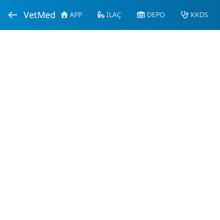
VetMed
APP
İLAÇ
DEPO
KKDS