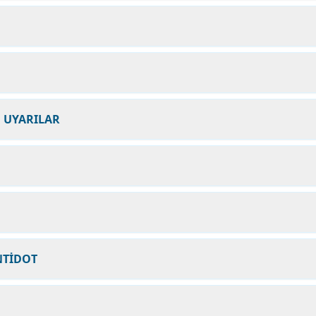
N UYARILAR
NTİDOT