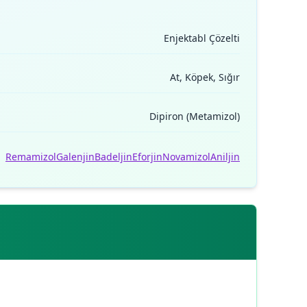
Enjektabl Çözelti
At, Köpek, Sığır
Dipiron (Metamizol)
Remamizol
Galenjin
Badeljin
Eforjin
Novamizol
Aniljin