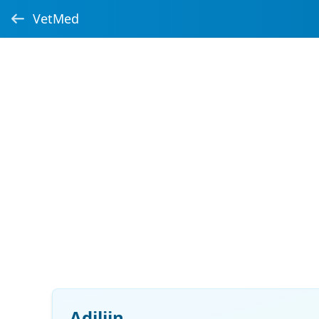
VetMed
Adiljin