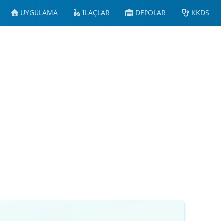
UYGULAMA
İLAÇLAR
DEPOLAR
KKDS