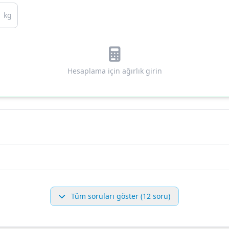
kg
Hesaplama için ağırlık girin
Tüm soruları göster (12 soru)