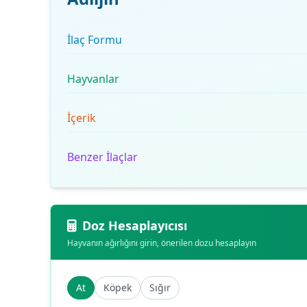
İlaç Formu
Hayvanlar
İçerik
Benzer İlaçlar
Doz Hesaplayıcısı
Hayvanın ağırlığını girin, önerilen dozu hesaplayın
At
Köpek
Sığır