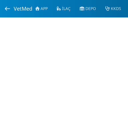
VetMed
APP
İLAÇ
DEPO
KKDS