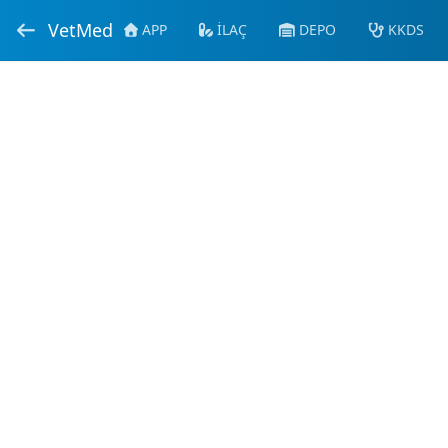
VetMed
APP
İLAÇ
DEPO
KKDS