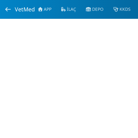
VetMed
APP
İLAÇ
DEPO
KKDS