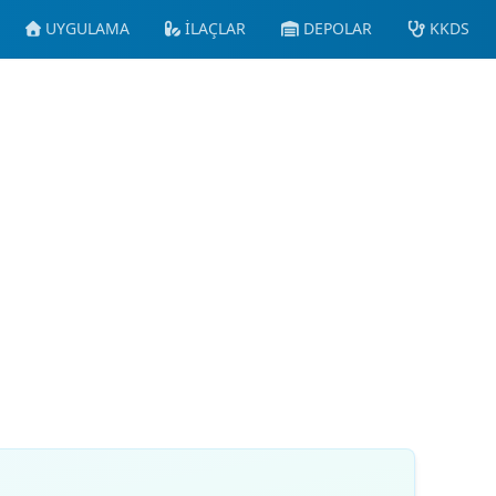
UYGULAMA
İLAÇLAR
DEPOLAR
KKDS