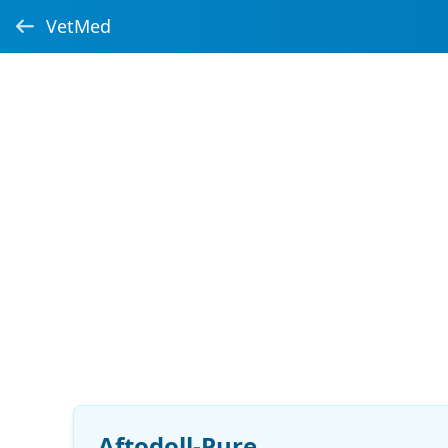
VetMed
Aftodoll-Pure