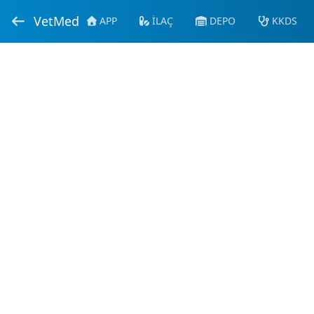
VetMed
APP
İLAÇ
DEPO
KKDS