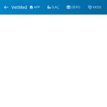
VetMed
APP
İLAÇ
DEPO
KKDS