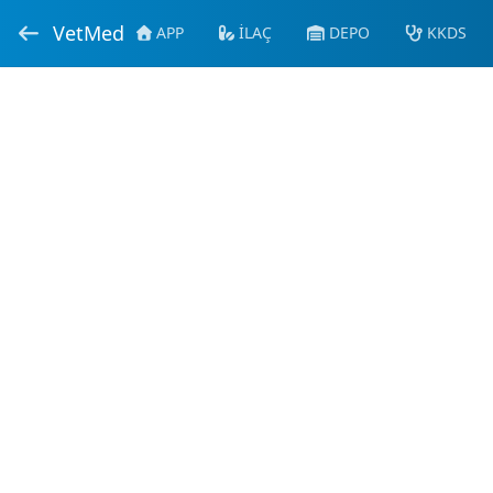
VetMed
APP
İLAÇ
DEPO
KKDS