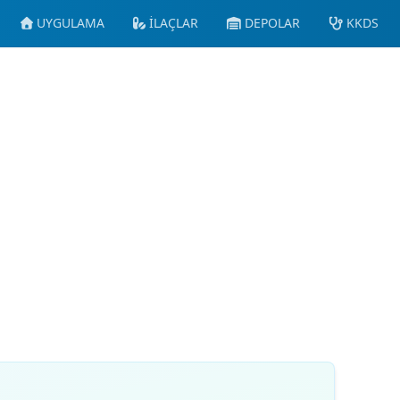
UYGULAMA
İLAÇLAR
DEPOLAR
KKDS