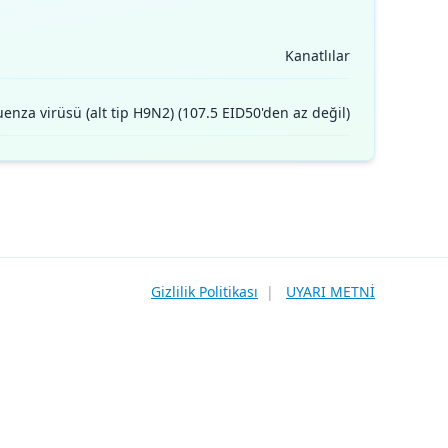
Kanatlılar
luenza virüsü (alt tip H9N2) (107.5 EID50'den az değil)
Gizlilik Politikası
|
UYARI METNİ