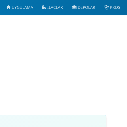
UYGULAMA
İLAÇLAR
DEPOLAR
KKDS