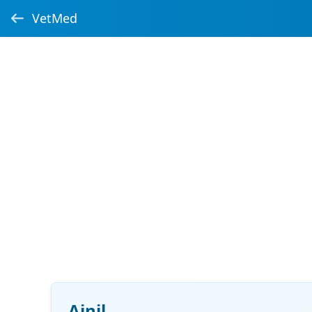
VetMed
Ainil