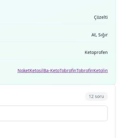
Çözelti
At, Sığır
Ketoprofen
Noket
Ketosil
Ba-Keto
Tobrofin
Tobrofin
Ketolin
12 soru