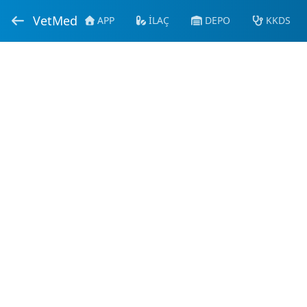
VetMed
APP
İLAÇ
DEPO
KKDS