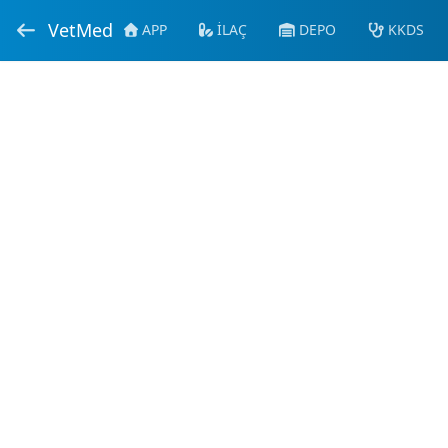
VetMed
APP
İLAÇ
DEPO
KKDS