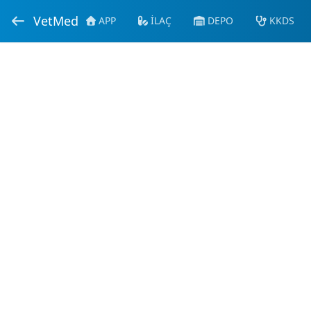
VetMed
APP
İLAÇ
DEPO
KKDS