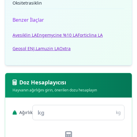
Oksitetrasiklin
Benzer İlaçlar
Avesiklin LA
Engemycine %10 LA
Forticlina LA
Geosol ENJ.
Lamuzin LA
Oxtra
Doz Hesaplayıcısı
Hayvanın ağırlığını girin, önerilen dozu hesaplayın
Ağırlık
kg