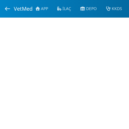
VetMed
APP
İLAÇ
DEPO
KKDS