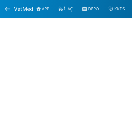
VetMed
APP
İLAÇ
DEPO
KKDS