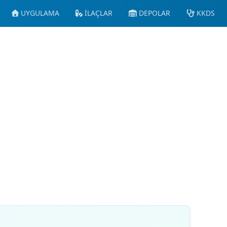
UYGULAMA
İLAÇLAR
DEPOLAR
KKDS