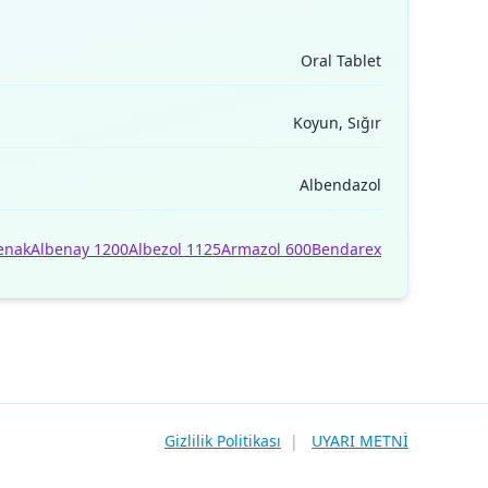
Oral Tablet
Koyun, Sığır
Albendazol
enak
Albenay 1200
Albezol 1125
Armazol 600
Bendarex
Gizlilik Politikası
|
UYARI METNİ