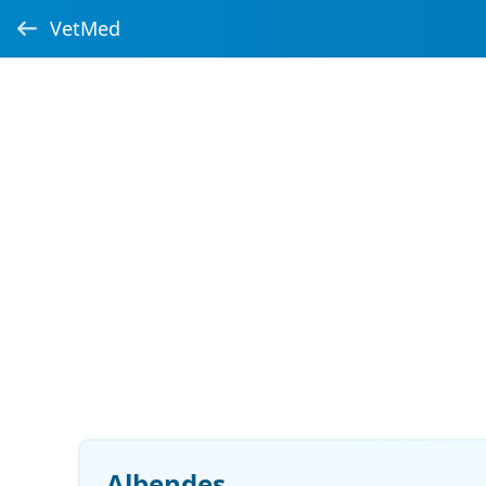
VetMed
Albendes