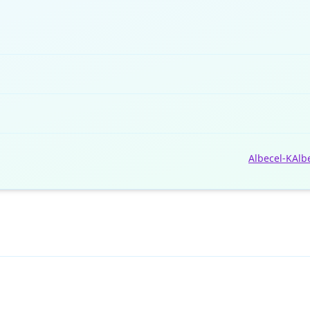
Albecel-K
Alb