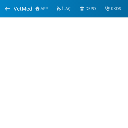
VetMed
APP
İLAÇ
DEPO
KKDS