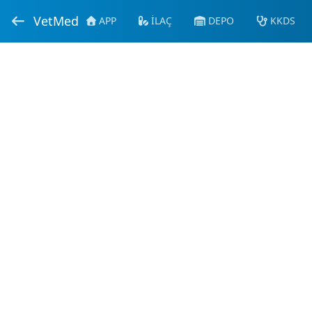
VetMed
APP
İLAÇ
DEPO
KKDS