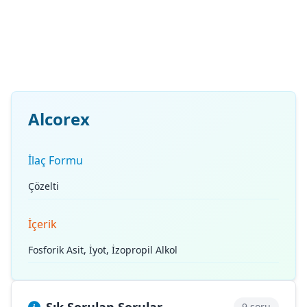
Alcorex
İlaç Formu
Çözelti
İçerik
Fosforik Asit, İyot, İzopropil Alkol
9 soru