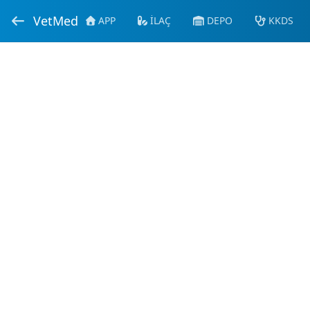
VetMed
APP
İLAÇ
DEPO
KKDS