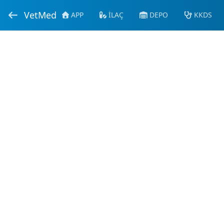
VetMed
APP
İLAÇ
DEPO
KKDS