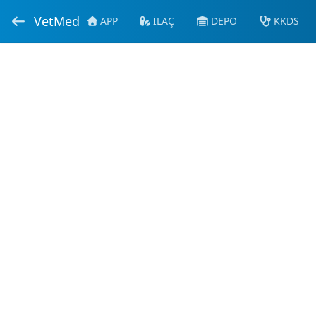
VetMed
APP
İLAÇ
DEPO
KKDS