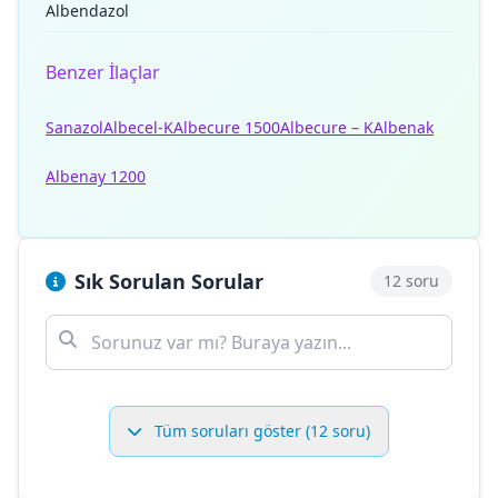
Albendazol
Benzer İlaçlar
Sanazol
Albecel-K
Albecure 1500
Albecure – K
Albenak
Albenay 1200
Sık Sorulan Sorular
12 soru
Tüm soruları göster (12 soru)