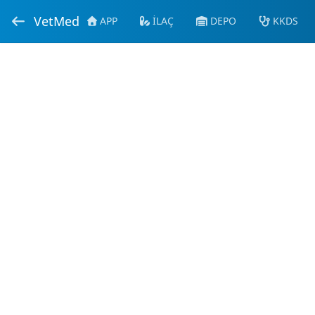
VetMed
APP
İLAÇ
DEPO
KKDS