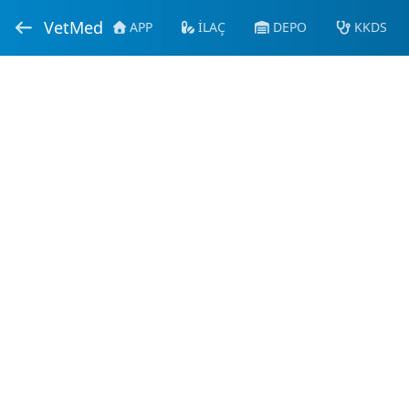
VetMed
APP
İLAÇ
DEPO
KKDS