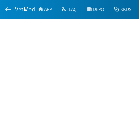
VetMed
APP
İLAÇ
DEPO
KKDS