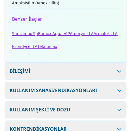
Amoksisilin (Amoxicillin)
Benzer İlaçlar
Supramox Sp
Bamox Aqua VIP
Amoxynil LA
Armaloks LA
Brondycel LA
Teknomax
BİLEŞİMİ
KULLANIM SAHASI/ENDİKASYONLARI
KULLANIM ŞEKLİ VE DOZU
KONTRENDİKASYONLAR