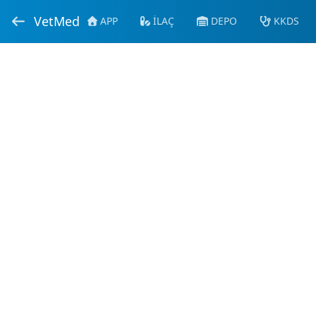
VetMed
APP
İLAÇ
DEPO
KKDS