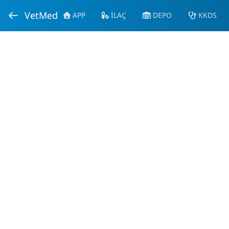
VetMed
APP
İLAÇ
DEPO
KKDS