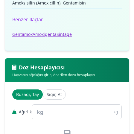
Amoksisilin (Amoxicillin), Gentamisin
Benzer İlaçlar
Gentamox
Amoxigenta
Sintage
Doz Hesaplayıcısı
Hayvanın ağırlığını girin, önerilen dozu hesaplayın
Buzağı, Tay
Sığır, At
Ağırlık
kg