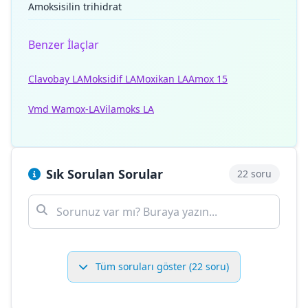
Amoksisilin trihidrat
Benzer İlaçlar
Clavobay LA
Moksidif LA
Moxikan LA
Amox 15
Vmd Wamox-LA
Vilamoks LA
Sık Sorulan Sorular
22 soru
Tüm soruları göster (22 soru)