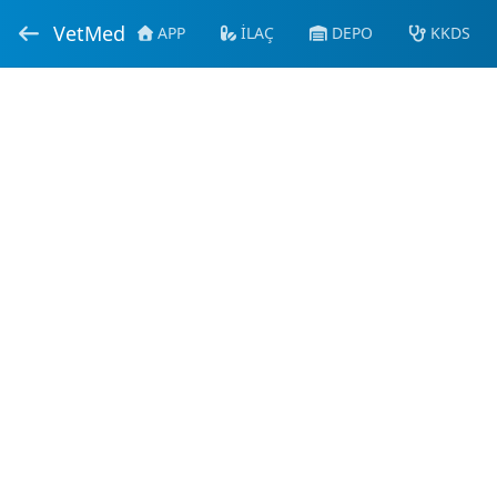
VetMed
APP
İLAÇ
DEPO
KKDS