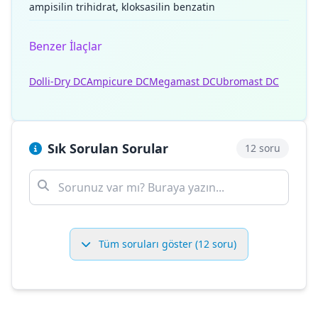
ampisilin trihidrat, kloksasilin benzatin
Benzer İlaçlar
Dolli-Dry DC
Ampicure DC
Megamast DC
Ubromast DC
Sık Sorulan Sorular
12 soru
Tüm soruları göster (12 soru)