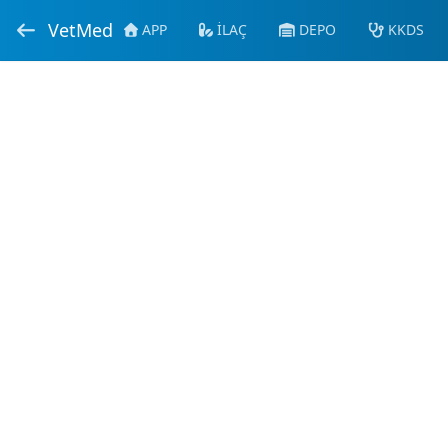
VetMed
APP
İLAÇ
DEPO
KKDS