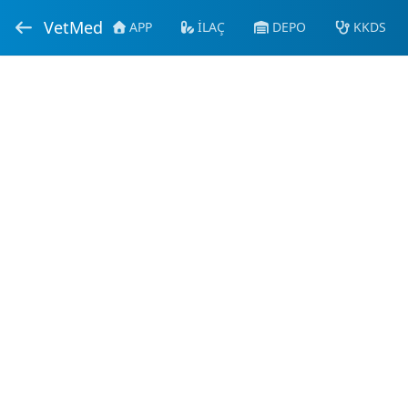
VetMed
APP
İLAÇ
DEPO
KKDS