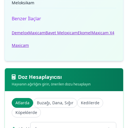
Meloksikam
Benzer İlaçlar
Demelox
Maxicam
Bavet Meloxicam
Ekomel
Maxicam X4
Maxicam
Doz Hesaplayıcısı
Hayvanın ağırlığını girin, önerilen dozu hesaplayın
Atlarda
Buzağı, Dana, Sığır
Kedilerde
Köpeklerde