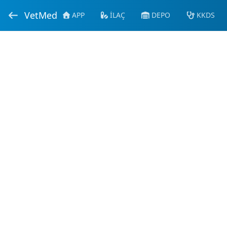
VetMed
APP
İLAÇ
DEPO
KKDS