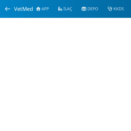
VetMed
APP
İLAÇ
DEPO
KKDS