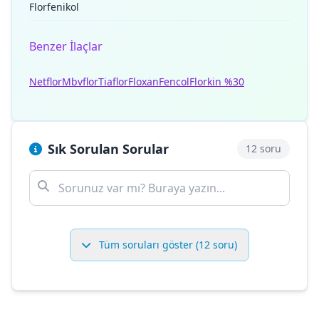
Florfenikol
Benzer İlaçlar
Netflor
Mbvflor
Tiaflor
Floxan
Fencol
Florkin %30
Sık Sorulan Sorular
12 soru
Tüm soruları göster (12 soru)